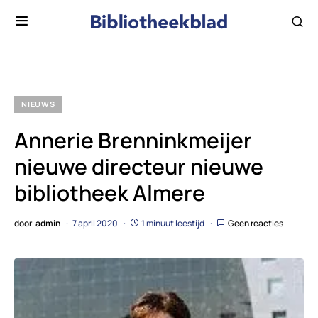
NIEUWS
Annerie Brenninkmeijer
nieuwe directeur nieuwe
bibliotheek Almere
door
admin
7 april 2020
1 minuut leestijd
Geen reacties