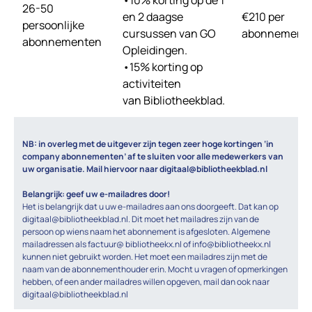
•10% korting op de 1
26-50
en 2 daagse
€210 per
persoonlijke
cursussen van GO
abonnement
abonnementen
Opleidingen.
•15% korting op
activiteiten
van Bibliotheekblad.
NB: in overleg met de uitgever zijn tegen zeer hoge kortingen ‘in
company abonnementen’ af te sluiten voor alle medewerkers van
uw organisatie. Mail hiervoor naar digitaal@bibliotheekblad.nl
Belangrijk: geef uw e-mailadres door!
Het is belangrijk dat u uw e-mailadres aan ons doorgeeft. Dat kan op
digitaal@bibliotheekblad.nl. Dit moet het mailadres zijn van de
persoon op wiens naam het abonnement is afgesloten. Algemene
mailadressen als factuur@ bibliotheekx.nl of info@bibliotheekx.nl
kunnen niet gebruikt worden. Het moet een mailadres zijn met de
naam van de abonnementhouder erin. Mocht u vragen of opmerkingen
hebben, of een ander mailadres willen opgeven, mail dan ook naar
digitaal@bibliotheekblad.nl