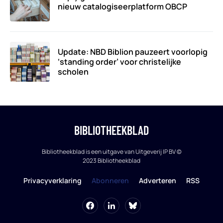
nieuw catalogiseerplatform OBCP
Update: NBD Biblion pauzeert voorlopig
‘standing order’ voor christelijke
scholen
BIBLIOTHEEKBLAD
Bibliotheekblad is een uitgave van Uitgeverij IP BV ©
2023 Bibliotheekblad
Privacyverklaring
Abonneren
Adverteren
RSS