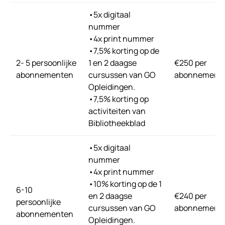
•5x digitaal
nummer
•4x print nummer
•7,5% korting op de
2- 5 persoonlijke
1 en 2 daagse
€250 per
abonnementen
cursussen van GO
abonnement
Opleidingen.
•7,5% korting op
activiteiten van
Bibliotheekblad
•5x digitaal
nummer
•4x print nummer
•10% korting op de 1
6-10
en 2 daagse
€240 per
persoonlijke
cursussen van GO
abonnement
abonnementen
Opleidingen.