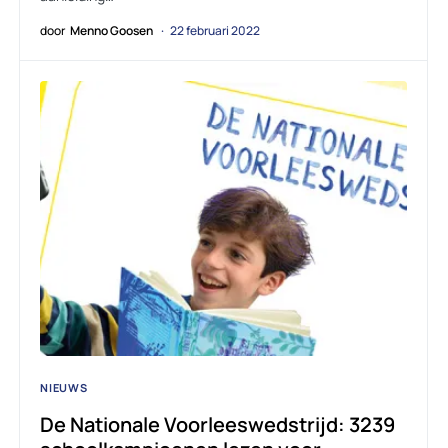
door
Menno Goosen
22 februari 2022
NIEUWS
De Nationale Voorleeswedstrijd: 3239