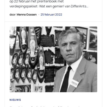
op 22 februari het prentenboek met
verdiepingspakket: Wat een gemier! van DifferAnts…
door
Menno Goosen
25 februari 2022
NIEUWS