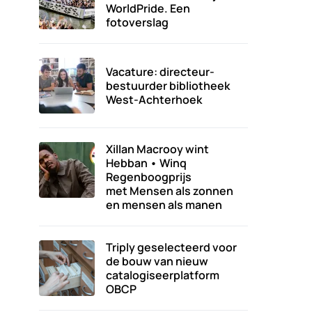
WorldPride. Een
fotoverslag
Vacature: directeur-
bestuurder bibliotheek
West-Achterhoek
Xillan Macrooy wint
Hebban • Winq
Regenboogprijs
met Mensen als zonnen
en mensen als manen
Triply geselecteerd voor
de bouw van nieuw
catalogiseerplatform
OBCP