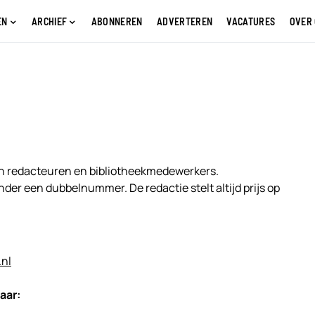
EN
ARCHIEF
ABONNEREN
ADVERTEREN
VACATURES
OVER
an redacteuren en bibliotheekmedewerkers.
nder een dubbelnummer. De redactie stelt altijd prijs op
nl
aar: