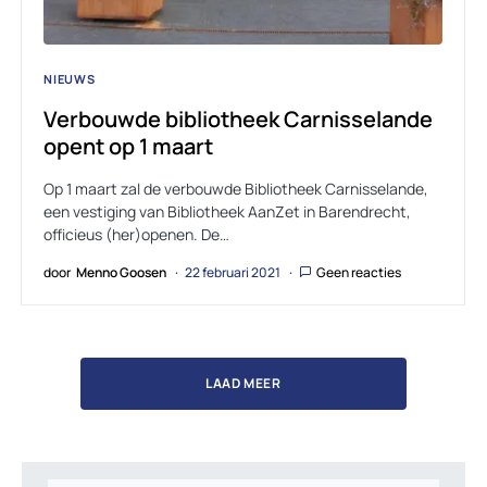
NIEUWS
Verbouwde bibliotheek Carnisselande
opent op 1 maart
Op 1 maart zal de verbouwde Bi­bli­o­theek Car­nis­se­lan­de,
een vestiging van Bibliotheek AanZet in Barendrecht,
officieus (her)openen. De…
door
Menno Goosen
22 februari 2021
Geen reacties
LAAD MEER