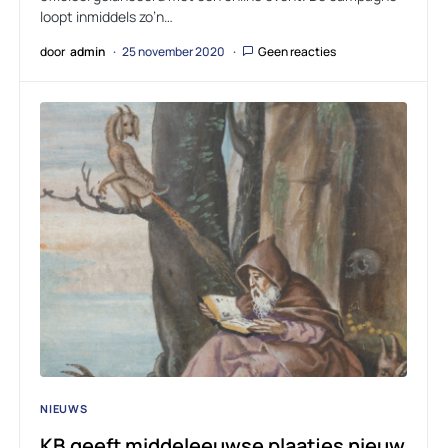
loopt inmiddels zo’n…
door
admin
25 november 2020
Geen reacties
NIEUWS
KB geeft middeleeuwse plaatjes nieuw