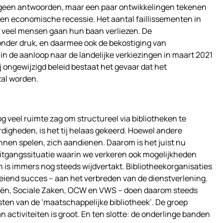
g geen antwoorden, maar een paar ontwikkelingen tekenen
 een economische recessie. Het aantal faillissementen in
l, veel mensen gaan hun baan verliezen. De
nder druk, en daarmee ook de bekostiging van
 in de aanloop naar de landelijke verkiezingen in maart 2021
j ongewijzigd beleid bestaat het gevaar dat het
zal worden.
nog veel ruimte zag om structureel via bibliotheken te
digheden, is het tij helaas gekeerd. Hoewel andere
unnen spelen, zich aandienen. Daarom is het juist nu
uitgangssituatie waarin we verkeren ook mogelijkheden
n is immers nog steeds wijdvertakt. Bibliotheekorganisaties
eiend succes – aan het verbreden van de dienstverlening.
ciën, Sociale Zaken, OCW en VWS – doen daarom steeds
ten van de ‘maatschappelijke bibliotheek’. De groep
van activiteiten is groot. En ten slotte: de onderlinge banden