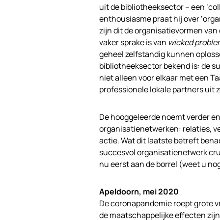
uit de bibliotheeksector – een ‘co
enthousiasme praat hij over ‘org
zijn dit de organisatievormen va
vaker sprake is van
wicked proble
geheel zelfstandig kunnen oplosse
bibliotheeksector bekend is: de s
niet alleen voor elkaar met een T
professionele lokale partners uit z
De hooggeleerde noemt verder enk
organisatienetwerken: relaties, 
actie. Wat dit laatste betreft ben
succesvol organisatienetwerk cru
nu eerst aan de borrel (weet u no
Apeldoorn, mei 2020
De coronapandemie roept grote vr
de maatschappelijke effecten zijn