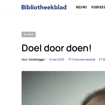
NIEUWS
RUBRIEK
BLOGS
Doel door doen!
door
Gastblogger
14 mei 2020
3 minuten leestijd
G