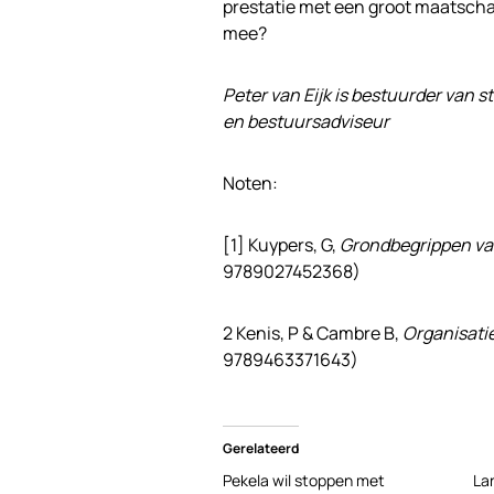
prestatie met een groot maatschapp
mee?
Peter van Eijk is bestuurder van 
en bestuursadviseur
Noten:
[1] Kuypers, G,
Grondbegrippen van
9789027452368)
2 Kenis, P & Cambre B,
Organisati
9789463371643)
Gerelateerd
Pekela wil stoppen met
Lan