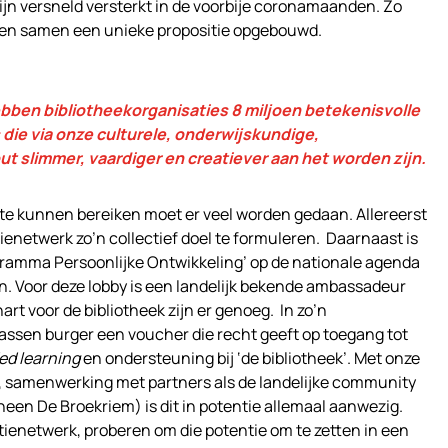
zijn versneld versterkt in de voorbije coronamaanden. Zo
aren samen een unieke propositie opgebouwd.
hebben bibliotheekorganisaties 8 miljoen betekenisvolle
 die via onze culturele, onderwijskundige,
ut slimmer, vaardiger en creatiever aan het worden zijn.
 te kunnen bereiken moet er veel worden gedaan. Allereerst
ienetwerk zo’n collectief doel te formuleren. Daarnaast is
gramma Persoonlijke Ontwikkeling’ op de nationale agenda
n. Voor deze lobby is een landelijk bekende ambassadeur
rt voor de bibliotheek zijn er genoeg. In zo’n
assen burger een voucher die recht geeft op toegang tot
ed learning
en ondersteuning bij ‘de bibliotheek’. Met onze
k, samenwerking met partners als de landelijke community
en De Broekriem) is dit in potentie allemaal aanwezig.
ienetwerk, proberen om die potentie om te zetten in een