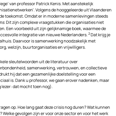
llege’ van professor Patrick Kenis. Met aanstekelijk
anisatienetwerken’. Volgens de hooggeleerde uit Vlaanderen
n de toekomst. Omdat er in moderne samenlevingen steeds
ms
. Dit zijn complexe vraagstukken die organisaties niet
n. Een voorbeeld uit zijn gelijknamige boek, waarmee de
2
uccesvolle integratie van nieuwe Nederlanders.
Dat krijg je
aalhuis. Daarvoor is samenwerking noodzakelijk met
org, welzijn, buurtorganisaties en vrijwilligers.
ele sleutelwoorden uit de literatuur over
verbondenheid, samenwerking, vertrouwen, en collectieve
adrukt hij dat een gezamenlijke doelstelling voor een
ciaal is. Dank u professor, we gaan erover nadenken, maar
g lezer: dat mocht toen nog).
agen op. Hoe lang gaat deze crisis nog duren? Wat kunnen
? Welke gevolgen zijn er voor onze sector en voor het werk