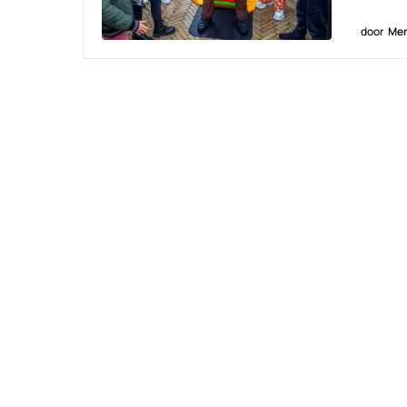
door
Men