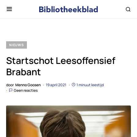
NIEUWS
Startschot Leesoffensief
Brabant
door
Menno Goosen
19 april 2021
1 minuut leestijd
Geen reacties