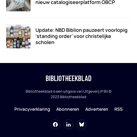
nieuw catalogiseerplatform OBCP
Update: NBD Biblion pauzeert voorlopig
‘standing order’ voor christelijke
scholen
BIBLIOTHEEKBLAD
Bibliotheekblad is een uitgave van Uitgeverij IP BV ©
2023 Bibliotheekblad
Privacyverklaring
Abonneren
Adverteren
RSS