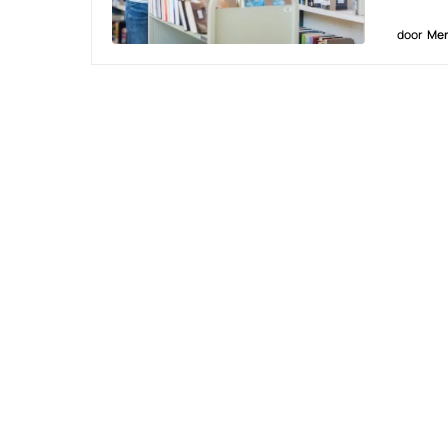
door
Men