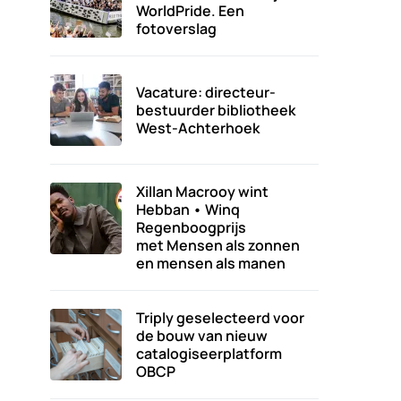
WorldPride. Een
fotoverslag
Vacature: directeur-
bestuurder bibliotheek
West-Achterhoek
Xillan Macrooy wint
Hebban • Winq
Regenboogprijs
met Mensen als zonnen
en mensen als manen
Triply geselecteerd voor
de bouw van nieuw
catalogiseerplatform
OBCP