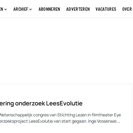
EN
ARCHIEF
ABONNEREN
ADVERTEREN
VACATURES
OVER
ering onderzoek LeesEvolutie
Wetenschappelijk congres van Stichting Lezen in filmtheater Eye
erzoeksproject LeesEvolutie van start gegaan. Inge Vossenaar,…