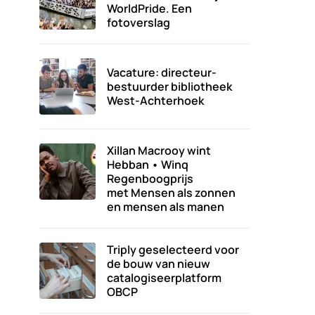
WorldPride. Een
fotoverslag
Vacature: directeur-
bestuurder bibliotheek
West-Achterhoek
Xillan Macrooy wint
Hebban • Winq
Regenboogprijs
met Mensen als zonnen
en mensen als manen
Triply geselecteerd voor
de bouw van nieuw
catalogiseerplatform
OBCP