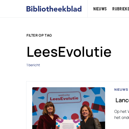
NIEUWS
RUBRIEK
FILTER OP TAG
LeesEvolutie
1 bericht
NIEUWS
Lanc
Op het 
het ond