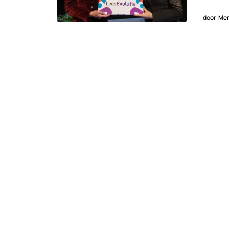
door
Men