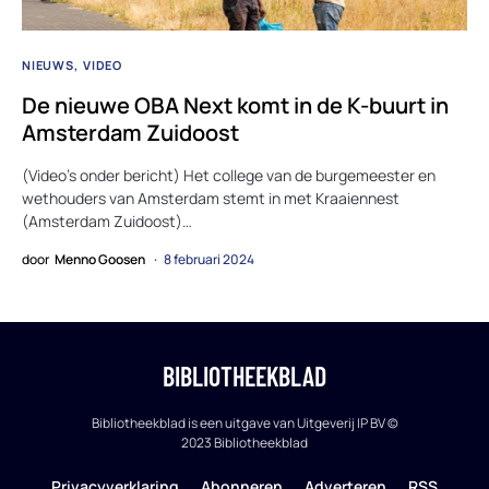
NIEUWS
VIDEO
De nieuwe OBA Next komt in de K-buurt in
Amsterdam Zuidoost
(Video’s onder bericht) Het college van de burgemeester en
wethouders van Amsterdam stemt in met Kraaiennest
(Amsterdam Zuidoost)…
door
Menno Goosen
8 februari 2024
BIBLIOTHEEKBLAD
Bibliotheekblad is een uitgave van Uitgeverij IP BV ©
2023 Bibliotheekblad
Privacyverklaring
Abonneren
Adverteren
RSS