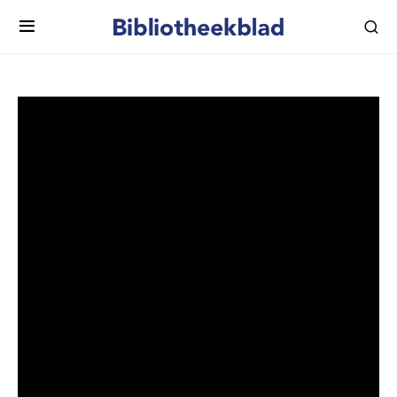
Barts BoekenVlog 3 – ‘Aan
tafel bij dictators’
Vanuit zijn studeerkamer presenteert Bart Gielen:
Barts BoekenVlog, wekelijkse en persoonlijke
boekentips in bizarre tijden.
In deze derde vlog: ‘Aan tafel bij dictators. Door de ogen
van hun koks’, geschreven door de Poolse
onderzoeksjournalist Witold Szablowski. Een letterlijk en
uniek kijkje in de keuken van dictators als Saddam