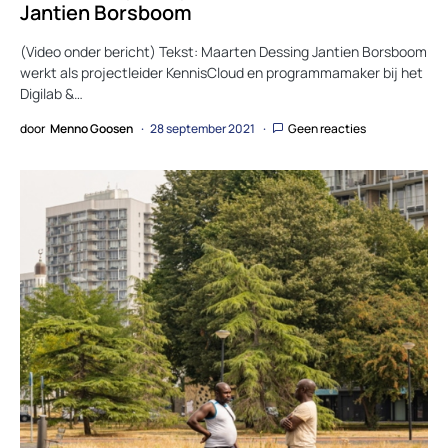
Jantien Borsboom
(Video onder bericht) Tekst: Maarten Dessing Jantien Borsboom
werkt als projectleider KennisCloud en programmamaker bij het
Digilab &…
door
Menno Goosen
28 september 2021
Geen reacties