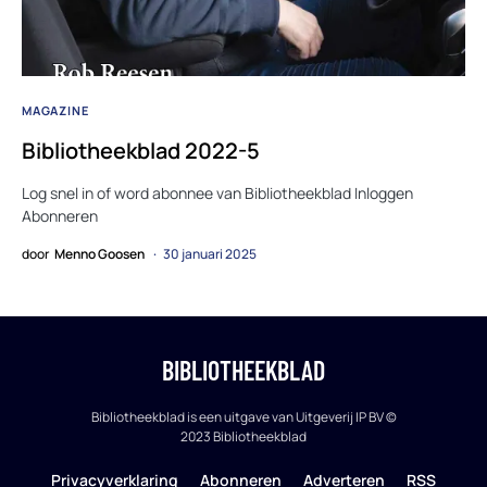
MAGAZINE
Bibliotheekblad 2022-5
Log snel in of word abonnee van Bibliotheekblad Inloggen
Abonneren
door
Menno Goosen
30 januari 2025
BIBLIOTHEEKBLAD
Bibliotheekblad is een uitgave van Uitgeverij IP BV ©
2023 Bibliotheekblad
Privacyverklaring
Abonneren
Adverteren
RSS