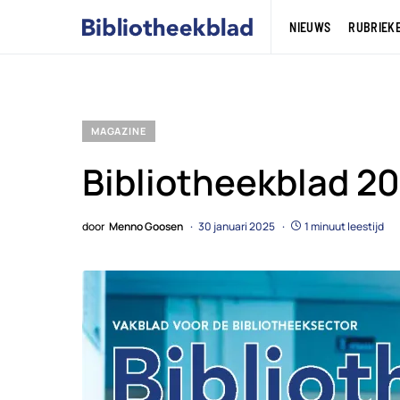
NIEUWS
RUBRIEK
MAGAZINE
Bibliotheekblad 2
door
Menno Goosen
30 januari 2025
1 minuut leestijd