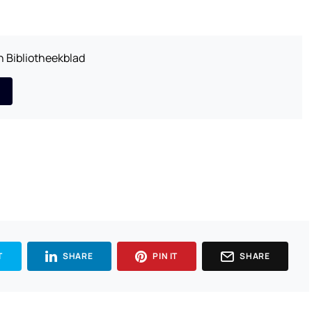
 Bibliotheekblad
T
SHARE
PIN IT
SHARE