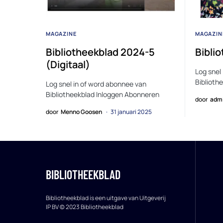
MAGAZINE
MAGAZIN
Bibliotheekblad 2024-5
Bibli
(Digitaal)
Log snel
Biblioth
Log snel in of word abonnee van
Bibliotheekblad Inloggen Abonneren
door
adm
door
Menno Goosen
31 januari 2025
BIBLIOTHEEKBLAD
Bibliotheekblad is een uitgave van Uitgeverij
IP BV © 2023 Bibliotheekblad