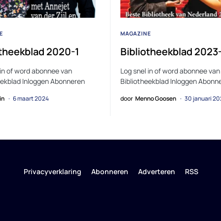
E
MAGAZINE
otheekblad 2020-1
Bibliotheekblad 2023
 in of word abonnee van
Log snel in of word abonnee van
eekblad Inloggen Abonneren
Bibliotheekblad Inloggen Abonn
in
6 maart 2024
door
Menno Goosen
30 januari 2
Privacyverklaring
Abonneren
Adverteren
RSS