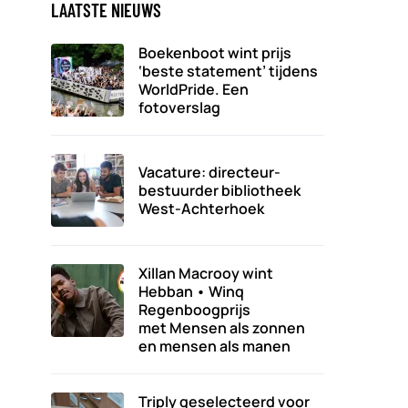
LAATSTE NIEUWS
Boekenboot wint prijs
‘beste statement’ tijdens
WorldPride. Een
fotoverslag
Vacature: directeur-
bestuurder bibliotheek
West-Achterhoek
Xillan Macrooy wint
Hebban • Winq
Regenboogprijs
met Mensen als zonnen
en mensen als manen
Triply geselecteerd voor