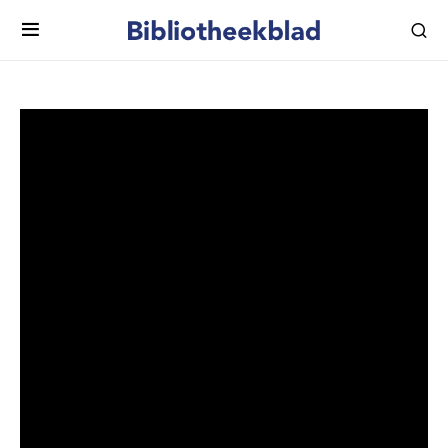
BIBLIOTHEEKCONVENANT
2020-2023
Vanaf 30 september 2020 is het bibliotheekconvenant
2020-2023 van kracht. Met dit convenant leggen het
bibliotheekstelsel en de drie overheidslagen vast dat zij
zich gezamenlijk gaan focussen op leesbevordering,
digitale inclusie en een leven lang leren. Ook zijn er
afspraken gemaakt om de toekomst van de bibliotheek
te garanderen.