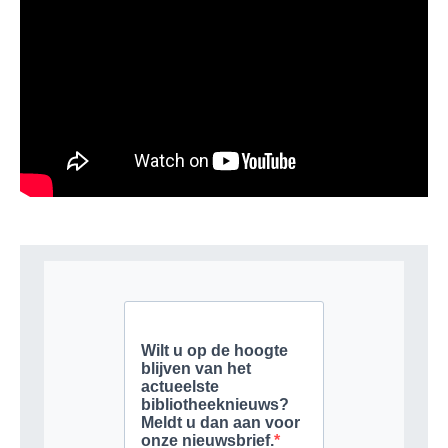
Hoofdredacteur Bibliotheekblad
GEEF EEN REACTIE
Je moet
ingelogd zijn op
om een reactie te plaatsen.