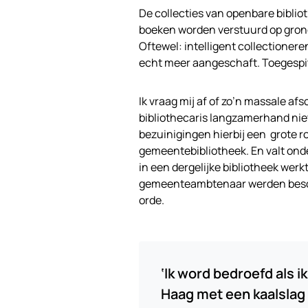
De collecties van openbare biblio
boeken worden verstuurd op grond 
Oftewel: intelligent collectionere
echt meer aangeschaft. Toegespits
Ik vraag mij af of zo’n massale af
bibliothecaris langzamerhand nie
bezuinigingen hierbij een grote r
gemeentebibliotheek. En valt onde
in een dergelijke bibliotheek wer
gemeenteambtenaar werden bescho
orde.
‘Ik word bedroefd als 
Haag met een kaalslag b