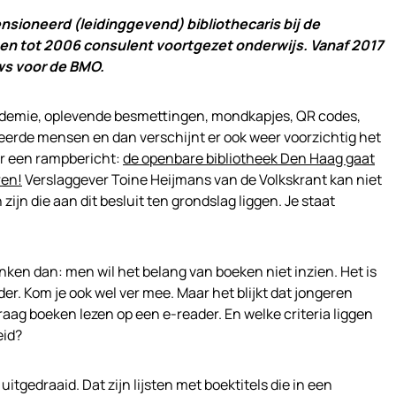
sioneerd (leidinggevend) bibliothecaris bij de
 en tot 2006 consulent voortgezet onderwijs. Vanaf 2017
ws voor de BMO.
pandemie, oplevende besmettingen, mondkapjes, QR codes,
eerde mensen en dan verschijnt er ook weer voorzichtig het
er een rampbericht:
de openbare bibliotheek Den Haag gaat
ren!
Verslaggever Toine Heijmans van de Volkskrant kan niet
jn die aan dit besluit ten grondslag liggen. Je staat
denken dan: men wil het belang van boeken niet inzien. Het is
. Kom je ook wel ver mee. Maar het blijkt dat jongeren
graag boeken lezen op een e-reader. En welke criteria liggen
eid?
itgedraaid. Dat zijn lijsten met boektitels die in een