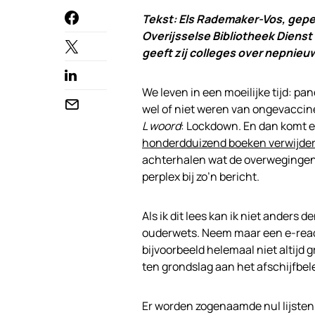
Tekst: Els Rademaker-Vos, gepen
Overijsselse Bibliotheek Dienst
geeft zij colleges over nepnieu
We leven in een moeilijke tijd: 
wel of niet weren van ongevaccin
L woord
: Lockdown. En dan komt 
honderdduizend boeken verwijde
achterhalen wat de overwegingen zi
perplex bij zo’n bericht.
Als ik dit lees kan ik niet anders 
ouderwets. Neem maar een e-reader
bijvoorbeeld helemaal niet altijd 
ten grondslag aan het afschijfbel
Er worden zogenaamde nul lijsten u