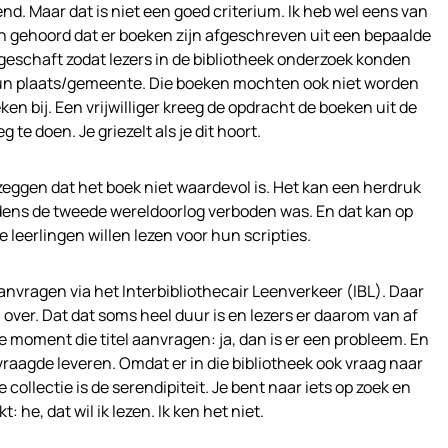
end. Maar dat is niet een goed criterium. Ik heb wel eens van
n gehoord dat er boeken zijn afgeschreven uit een bepaalde
ngeschaft zodat lezers in de bibliotheek onderzoek konden
un plaats/gemeente. Die boeken mochten ook niet worden
en bij. Een vrijwilliger kreeg de opdracht de boeken uit de
g te doen. Je griezelt als je dit hoort.
 zeggen dat het boek niet waardevol is. Het kan een herdruk
ijdens de tweede wereldoorlog verboden was. En dat kan op
 leerlingen willen lezen voor hun scripties.
aanvragen via het Interbibliothecair Leenverkeer (IBL). Daar
 over. Dat dat soms heel duur is en lezers er daarom van af
fde moment die titel aanvragen: ja, dan is er een probleem. En
vraagde leveren. Omdat er in die bibliotheek ook vraag naar
e collectie is de serendipiteit. Je bent naar iets op zoek en
: he, dat wil ik lezen. Ik ken het niet.