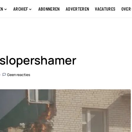
EN
ARCHIEF
ABONNEREN
ADVERTEREN
VACATURES
OVER
 slopershamer
Geen reacties