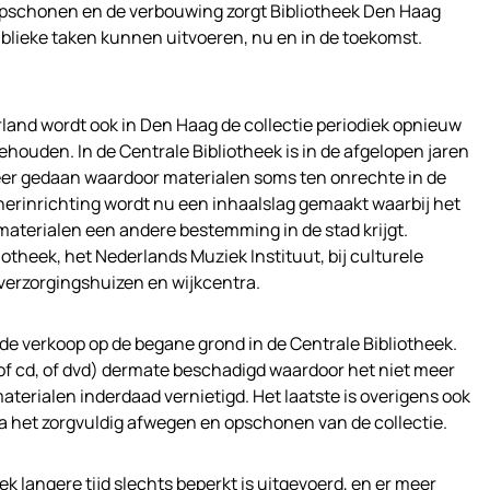
pschonen en de verbouwing zorgt Bibliotheek Den Haag
publieke taken kunnen uitvoeren, nu en in de toekomst.
erland wordt ook in Den Haag de collectie periodiek opnieuw
houden. In de Centrale Bibliotheek is in de afgelopen jaren
eer gedaan waardoor materialen soms ten onrechte in de
e herinrichting wordt nu een inhaalslag gemaakt waarbij het
aterialen een andere bestemming in de stad krijgt.
liotheek, het Nederlands Muziek Instituut, bij culturele
 verzorgingshuizen en wijkcentra.
 de verkoop op de begane grond in de Centrale Bibliotheek.
of cd, of dvd) dermate beschadigd waardoor het niet meer
materialen inderdaad vernietigd. Het laatste is overigens ook
, na het zorgvuldig afwegen en opschonen van de collectie.
ek langere tijd slechts beperkt is uitgevoerd, en er meer