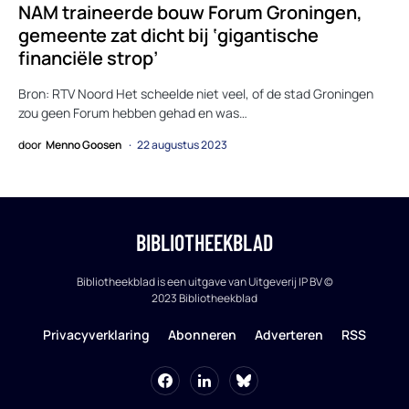
NAM traineerde bouw Forum Groningen,
gemeente zat dicht bij ‘gigantische
financiële strop’
Bron: RTV Noord Het scheelde niet veel, of de stad Groningen
zou geen Forum hebben gehad en was…
door
Menno Goosen
22 augustus 2023
BIBLIOTHEEKBLAD
Bibliotheekblad is een uitgave van Uitgeverij IP BV ©
2023 Bibliotheekblad
Privacyverklaring
Abonneren
Adverteren
RSS