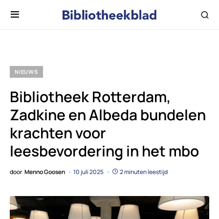
NIEUWS
Bibliotheek Rotterdam,
Zadkine en Albeda bundelen
krachten voor
leesbevordering in het mbo
door
Menno Goosen
10 juli 2025
2 minuten leestijd