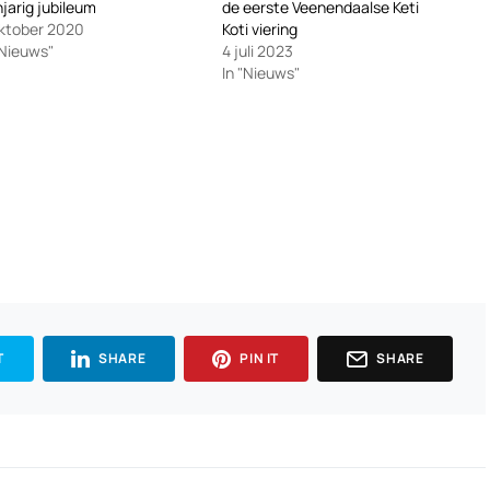
njarig jubileum
de eerste Veenendaalse Keti
ktober 2020
Koti viering
"Nieuws"
4 juli 2023
In "Nieuws"
T
SHARE
PIN IT
SHARE