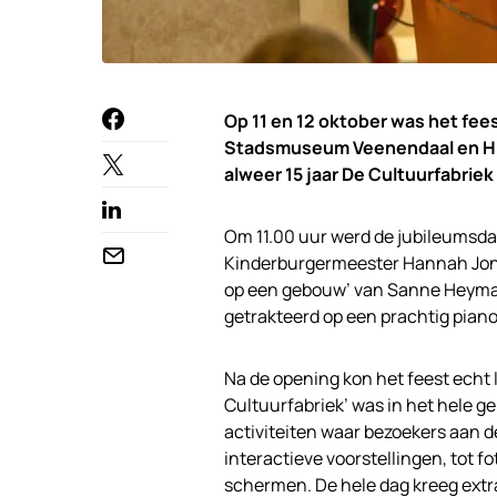
Op 11 en 12 oktober was het fee
Stadsmuseum Veenendaal en His
alweer 15 jaar De Cultuurfabri
Om 11.00 uur werd de jubileumsd
Kinderburgermeester Hannah Jonge
op een gebouw’ van Sanne Heyman
getrakteerd op een prachtig piano
Na de opening kon het feest echt
Cultuurfabriek’ was in het hele ge
activiteiten waar bezoekers aan
interactieve voorstellingen, tot 
schermen. De hele dag kreeg extra