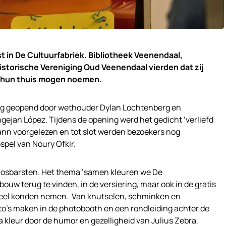
st in De Cultuurfabriek. Bibliotheek Veenendaal,
torische Vereniging Oud Veenendaal vierden dat zij
ek hun thuis mogen noemen.
ag geopend door wethouder Dylan Lochtenberg en
jan López. Tijdens de opening werd het gedicht ‘verliefd
n voorgelezen en tot slot werden bezoekers nog
spel van Noury Ofkir.
 losbarsten. Het thema ‘samen kleuren we De
bouw terug te vinden, in de versiering, maar ook in de gratis
 deel konden nemen. Van knutselen, schminken en
foto’s maken in de photobooth en een rondleiding achter de
 kleur door de humor en gezelligheid van Julius Zebra.