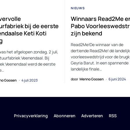
NIEUWS
vervolle
Winnaars Read2Me e
rfabriek bij de eerste
Pabo Voorleeswedstr
ndaalse Keti Koti
zijn bekend
g
Read2Me!De winnaar van de
dertiende Read2Me! dé landelijk
as het afgelopen zondag, 2 juli,
voorleeswedstrijd voor de brugkl
ltuurfabriek Veenendaal. Bij
Geyria Barut. In een spannende
eek Veenendaal werd de eerste
landelijke finale…
e…
door
Menno Goosen
6 juni 2024
no Goosen
4 juli 2023
Privacyverklaring
Abonneren
Adverteren
RSS