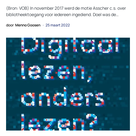
(Bron: VOB) In november 2017 werd de motie Asscher c.s. over
bibliotheektoegang voor iedereen ingediend. Doel was de…
door
Menno Goosen
25 maart 2022