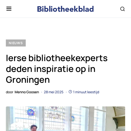
NIEUWS
Ierse bibliotheekexperts
deden inspiratie op in
Groningen
door
Menno Goosen
28 mei 2025
1 minuut leestijd