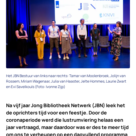
Het JBN Bestuur van links naar rechts: Tamar van Moolenbroek, Jolijn van
Rossem, Miriam Wagenaar, Julia van Haaster, Jelte Hommes, Laurie Zwart
en Evi Savelkouls (Foto: Ivonne Zijp)
Na vijf jaar Jong Bibliotheek Netwerk (JBN) leek het
de oprichters tijd voor een feestje. Door de
coronaperiode werd die lustrumviering helaas een
jaar vertraagd, maar daardoor was er des te meer tijd
om ons te verheugen op een dagvullend programma