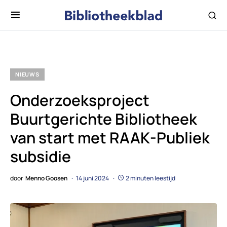
NIEUWS
Onderzoeksproject
Buurtgerichte Bibliotheek
van start met RAAK-Publiek
subsidie
door
Menno Goosen
14 juni 2024
2 minuten leestijd