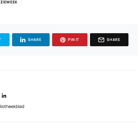
ZIEWEEK
T
SHARE
PIN IT
SHARE
liotheekblad