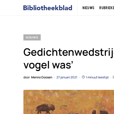
NIEUWS
RUBRIEK
NIEUWS
Gedichtenwedstrijd
vogel was’
door
Menno Goosen
27 januari 2021
1 minuut leestijd