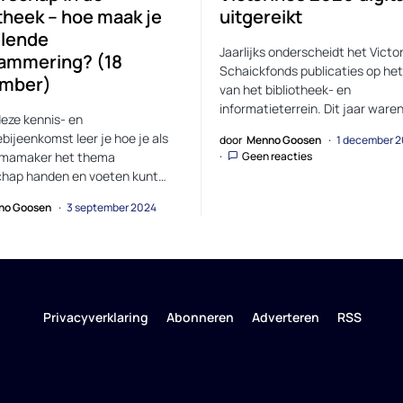
otheek – hoe maak je
uitgereikt
elende
Jaarlijks onderscheidt het Victo
ammering? (18
Schaickfonds publicaties op het
ember)
van het bibliotheek- en
informatieterrein. Dit jaar ware
deze kennis- en
ebijeenkomst leer je hoe je als
door
Menno Goosen
1 december 
mamaker het thema
Geen reacties
chap handen en voeten kunt…
no Goosen
3 september 2024
Privacyverklaring
Abonneren
Adverteren
RSS