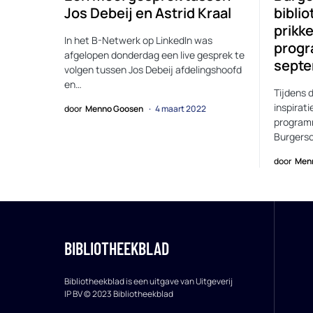
Jos Debeij en Astrid Kraal
bibli
prikk
In het B-Netwerk op LinkedIn was
progr
afgelopen donderdag een live gesprek te
sept
volgen tussen Jos Debeij afdelingshoofd
en…
Tijdens 
inspirati
door
Menno Goosen
4 maart 2022
program
Burgers
door
Men
BIBLIOTHEEKBLAD
Bibliotheekblad is een uitgave van Uitgeverij
IP BV © 2023 Bibliotheekblad