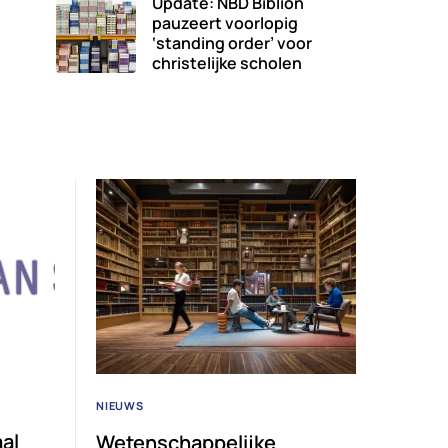
Update: NBD Biblion
pauzeert voorlopig
‘standing order’ voor
christelijke scholen
NIEUWS
aal
Wetenschappelijke