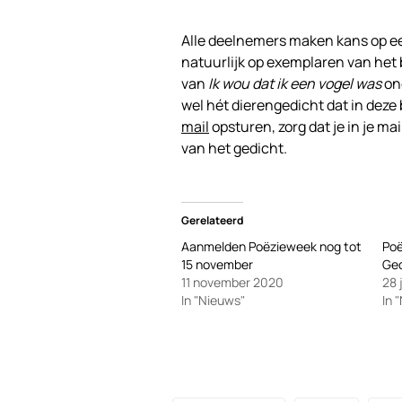
Alle deelnemers maken kans op ee
natuurlijk op exemplaren van het b
van
Ik wou dat ik een vogel was
on
wel hét dierengedicht dat in deze
mail
opsturen, zorg dat je in je mai
van het gedicht.
Gerelateerd
Aanmelden Poëzieweek nog tot
Poë
15 november
Ge
11 november 2020
28 
In "Nieuws"
In 