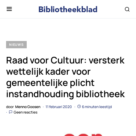
NIEUWS
Raad voor Cultuur: versterk
wettelijk kader voor
gemeentelijke plicht
instandhouding bibliotheek
door
Menno Goosen
11 februari 2020
6 minuten leestijd
Geen reacties