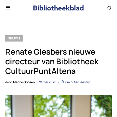
NIEUWS
Renate Giesbers nieuwe
directeur van Bibliotheek
CultuurPuntAltena
door
Menno Goosen
21 mei 2026
2 minuten leestijd