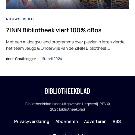
NIEUWS
VIDEO
ZINiN Bibliotheek viert 100% dBos
Met een middagvullend programma over plezier in lezen vierde
het team Jeugd & Onderwijs van de ZINiN Bibliotheek…
door
Gastblogger
19 april 2024
BIBLIOTHEEKBLAD
Bibliotheekblad is een uitgave van Uitgeverij IP BV ©
2023 Bibliotheekblad
Privacyverklaring
Abonneren
Adverteren
RSS