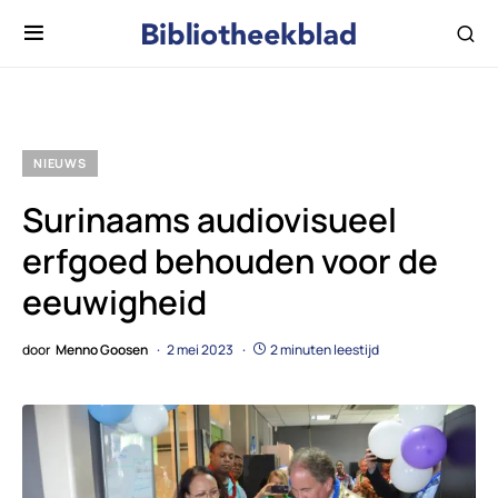
NIEUWS
Surinaams audiovisueel
erfgoed behouden voor de
eeuwigheid
door
Menno Goosen
2 mei 2023
2 minuten leestijd