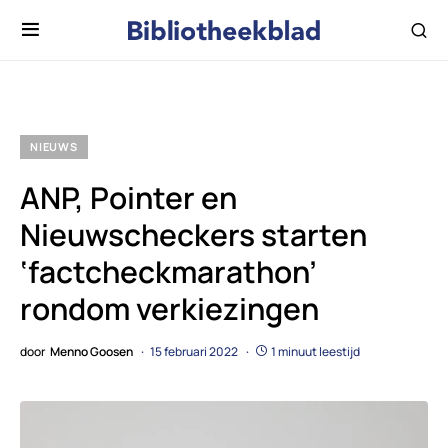
NIEUWS
ANP, Pointer en
Nieuwscheckers starten
‘factcheckmarathon’
rondom verkiezingen
door
Menno Goosen
15 februari 2022
1 minuut leestijd