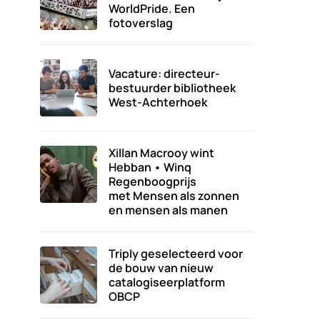
WorldPride. Een
fotoverslag
Vacature: directeur-
bestuurder bibliotheek
West-Achterhoek
Xillan Macrooy wint
Hebban • Winq
Regenboogprijs
met Mensen als zonnen
en mensen als manen
Triply geselecteerd voor
de bouw van nieuw
catalogiseerplatform
OBCP