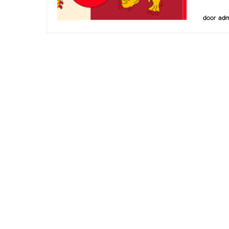
door
adm