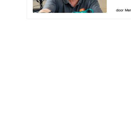
door
Men