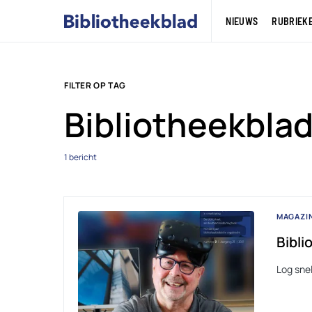
NIEUWS
RUBRIEK
FILTER OP TAG
Bibliotheekbla
1 bericht
MAGAZI
Bibli
Log sne