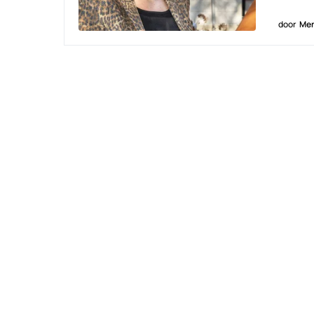
door
Men