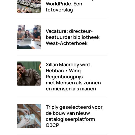
WorldPride. Een
fotoverslag
Vacature: directeur-
bestuurder bibliotheek
West-Achterhoek
Xillan Macrooy wint
Hebban • Winq
Regenboogprijs
met Mensen als zonnen
en mensen als manen
Triply geselecteerd voor
de bouw van nieuw
catalogiseerplatform
OBCP