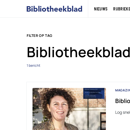
NIEUWS
RUBRIEK
FILTER OP TAG
Bibliotheekblad
1 bericht
MAGAZI
Bibli
Log sne