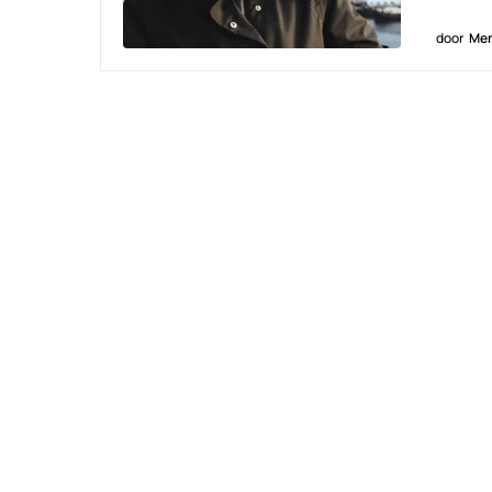
door
Men