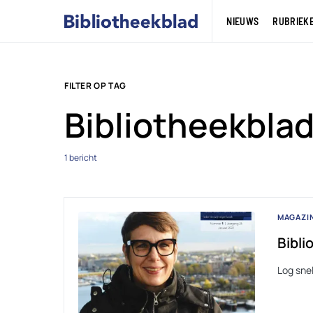
NIEUWS
RUBRIEK
FILTER OP TAG
Bibliotheekbla
1 bericht
MAGAZI
Bibli
Log sne