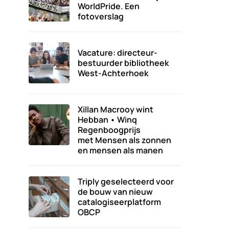
WorldPride. Een
fotoverslag
Vacature: directeur-
bestuurder bibliotheek
West-Achterhoek
Xillan Macrooy wint
Hebban • Winq
Regenboogprijs
met Mensen als zonnen
en mensen als manen
Triply geselecteerd voor
de bouw van nieuw
catalogiseerplatform
OBCP