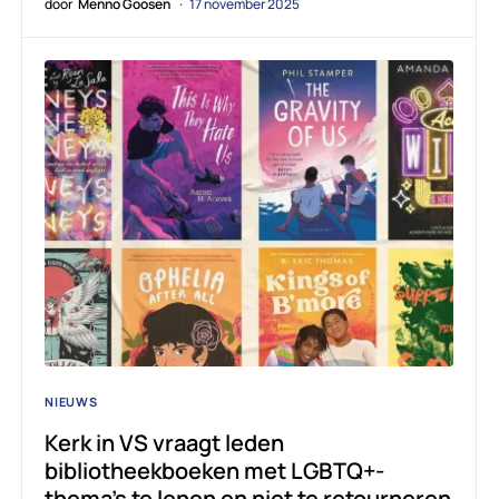
door
Menno Goosen
17 november 2025
NIEUWS
Kerk in VS vraagt leden
bibliotheekboeken met LGBTQ+-
thema’s te lenen en niet te retourneren