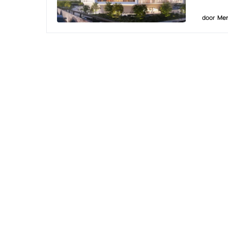
door
Men