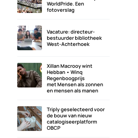
WorldPride. Een
fotoverslag
Vacature: directeur-
bestuurder bibliotheek
West-Achterhoek
Xillan Macrooy wint
Hebban • Winq
Regenboogprijs
met Mensen als zonnen
en mensen als manen
Triply geselecteerd voor
de bouw van nieuw
catalogiseerplatform
OBCP