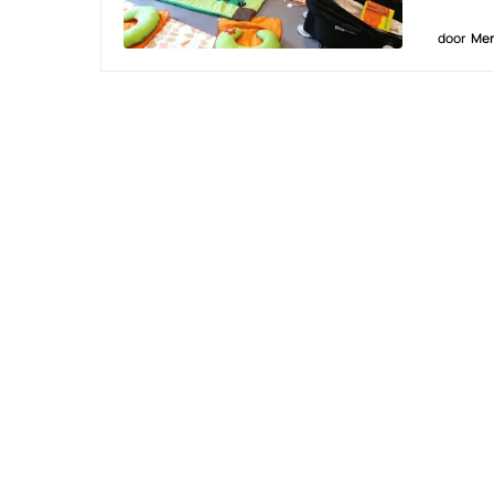
door
Men