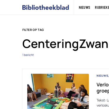
NIEUWS
RUBRIEK
FILTER OP TAG
CenteringZwan
1 bericht
NIEUWS
Verlo
groep
Tekst: 
verlosk