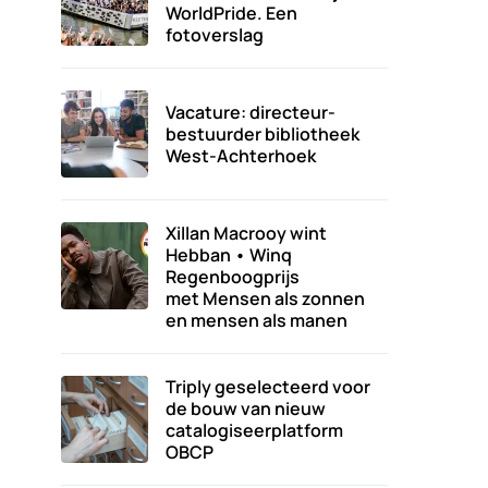
WorldPride. Een
fotoverslag
Vacature: directeur-
bestuurder bibliotheek
West-Achterhoek
Xillan Macrooy wint
Hebban • Winq
Regenboogprijs
met Mensen als zonnen
en mensen als manen
Triply geselecteerd voor
de bouw van nieuw
catalogiseerplatform
OBCP