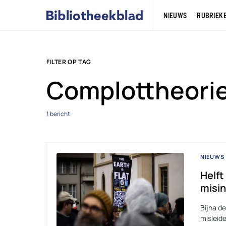
NIEUWS
RUBRIEK
FILTER OP TAG
Complottheori
1 bericht
NIEUWS
Helft
misin
Bijna d
misleid