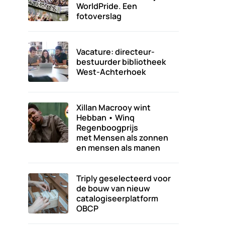
WorldPride. Een
fotoverslag
Vacature: directeur-
bestuurder bibliotheek
West-Achterhoek
Xillan Macrooy wint
Hebban • Winq
Regenboogprijs
met Mensen als zonnen
en mensen als manen
Triply geselecteerd voor
de bouw van nieuw
catalogiseerplatform
OBCP