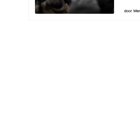
door
Men