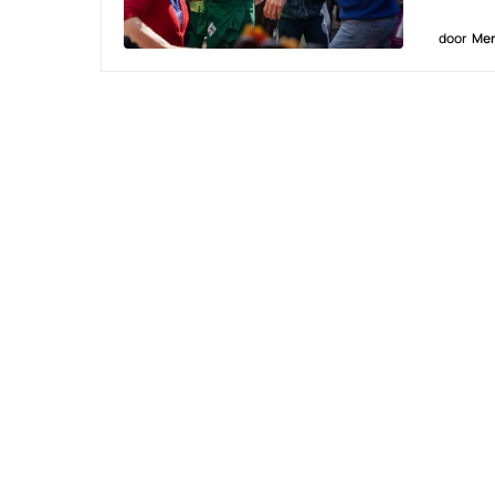
door
Men