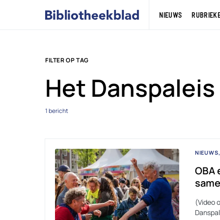
NIEUWS
RUBRIEK
FILTER OP TAG
Het Danspaleis
1 bericht
NIEUWS
OBA 
same
(Video 
Danspal