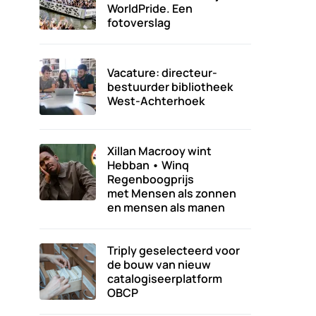
WorldPride. Een
fotoverslag
Vacature: directeur-
bestuurder bibliotheek
West-Achterhoek
Xillan Macrooy wint
Hebban • Winq
Regenboogprijs
met Mensen als zonnen
en mensen als manen
Triply geselecteerd voor
de bouw van nieuw
catalogiseerplatform
OBCP