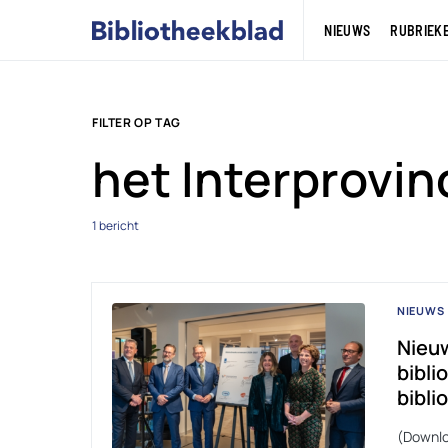
NIEUWS
RUBRIEK
FILTER OP TAG
het Interprovin
1 bericht
NIEUWS
Nieu
bibli
bibli
(Downlo