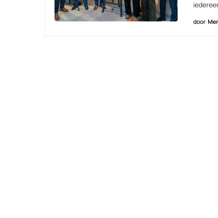
iederee
door
Men