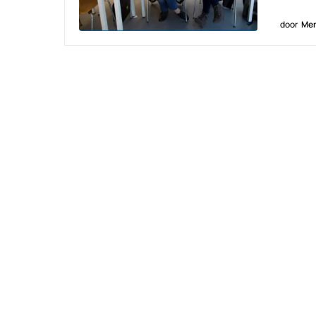
door
Men