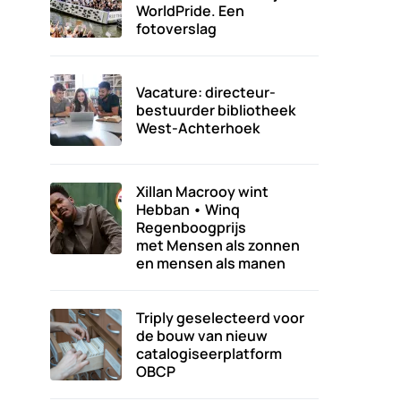
WorldPride. Een
fotoverslag
Vacature: directeur-
bestuurder bibliotheek
West-Achterhoek
Xillan Macrooy wint
Hebban • Winq
Regenboogprijs
met Mensen als zonnen
en mensen als manen
Triply geselecteerd voor
de bouw van nieuw
catalogiseerplatform
OBCP