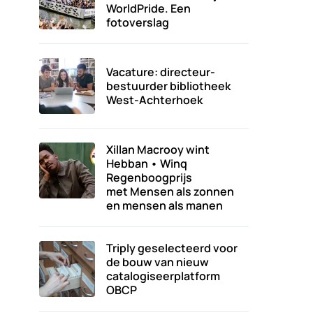
WorldPride. Een
fotoverslag
Vacature: directeur-
bestuurder bibliotheek
West-Achterhoek
Xillan Macrooy wint
Hebban • Winq
Regenboogprijs
met Mensen als zonnen
en mensen als manen
Triply geselecteerd voor
de bouw van nieuw
catalogiseerplatform
OBCP