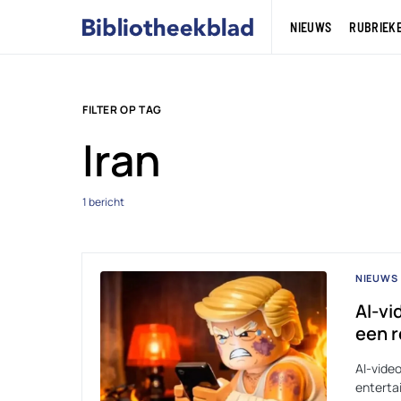
NIEUWS
RUBRIEK
FILTER OP TAG
Iran
1 bericht
NIEUWS
AI-vi
een r
AI-video
enterta