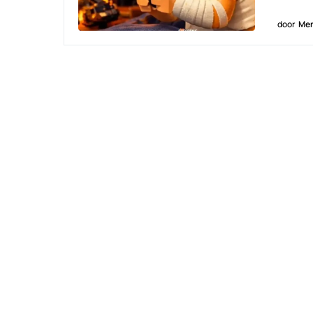
door
Men