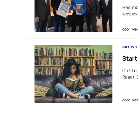
Heel mbo
leesbev
door
Men
NIEUWS
Start
Op 10 n
Raad), 
door
Men