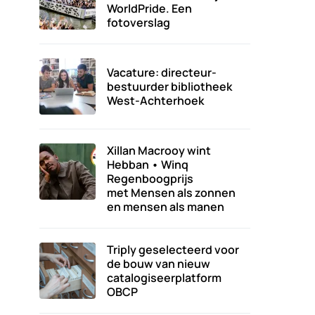
WorldPride. Een
fotoverslag
Vacature: directeur-
bestuurder bibliotheek
West-Achterhoek
Xillan Macrooy wint
Hebban • Winq
Regenboogprijs
met Mensen als zonnen
en mensen als manen
Triply geselecteerd voor
de bouw van nieuw
catalogiseerplatform
OBCP