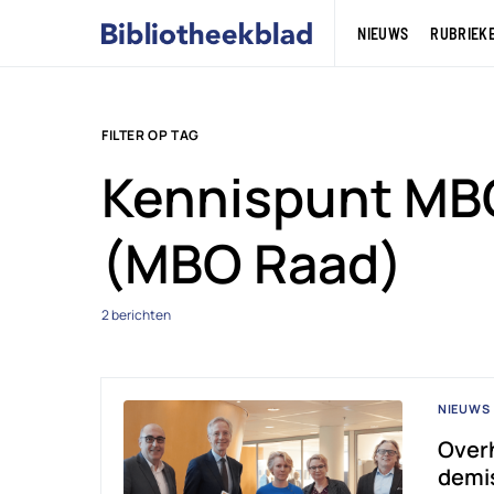
NIEUWS
RUBRIEK
FILTER OP TAG
Kennispunt MB
(MBO Raad)
2 berichten
NIEUWS
Overh
demis