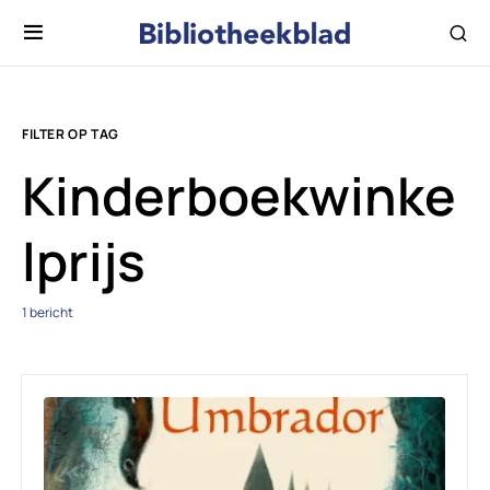
FILTER OP TAG
Kinderboekwinke
lprijs
1 bericht