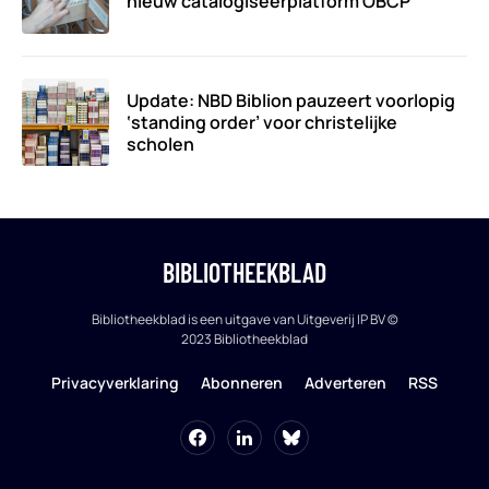
nieuw catalogiseerplatform OBCP
Update: NBD Biblion pauzeert voorlopig
‘standing order’ voor christelijke
scholen
BIBLIOTHEEKBLAD
Bibliotheekblad is een uitgave van Uitgeverij IP BV ©
2023 Bibliotheekblad
Privacyverklaring
Abonneren
Adverteren
RSS