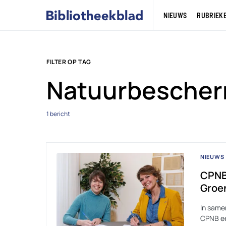
NIEUWS
RUBRIEK
FILTER OP TAG
Natuurbescher
1 bericht
NIEUWS
CPNB
Groen
In same
CPNB een