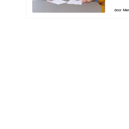
door
Men