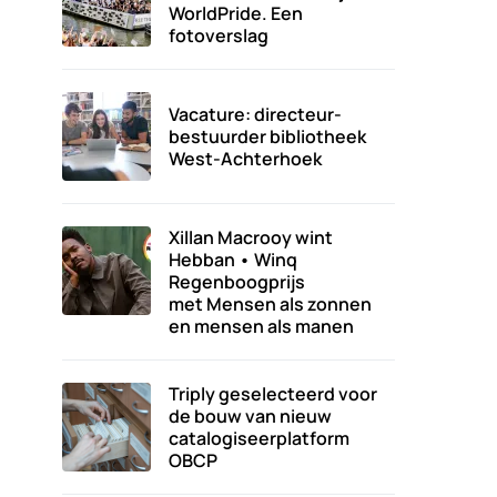
WorldPride. Een
fotoverslag
Vacature: directeur-
bestuurder bibliotheek
West-Achterhoek
Xillan Macrooy wint
Hebban • Winq
Regenboogprijs
met Mensen als zonnen
en mensen als manen
Triply geselecteerd voor
de bouw van nieuw
catalogiseerplatform
OBCP