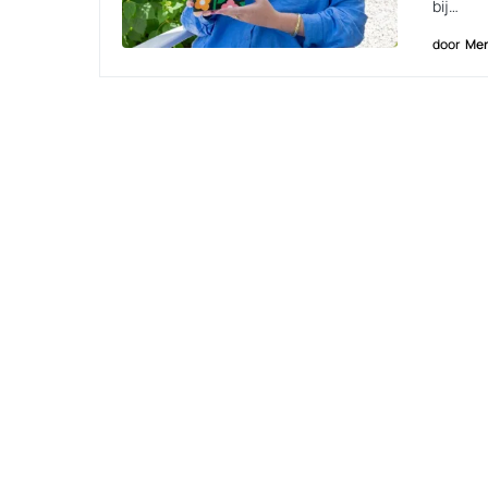
bij…
door
Men