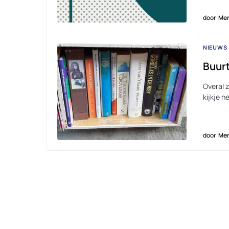
door
Men
NIEUWS
Buurt
Overal 
kijkje n
door
Men