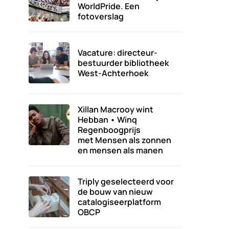
WorldPride. Een
fotoverslag
Vacature: directeur-
bestuurder bibliotheek
West-Achterhoek
Xillan Macrooy wint
Hebban • Winq
Regenboogprijs
met Mensen als zonnen
en mensen als manen
Triply geselecteerd voor
de bouw van nieuw
catalogiseerplatform
OBCP