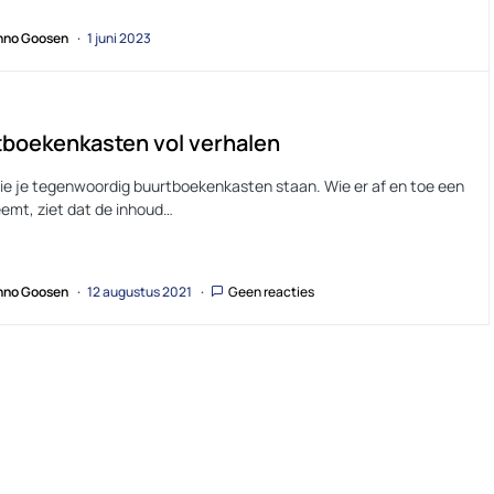
no Goosen
1 juni 2023
boekenkasten vol verhalen
zie je tegenwoordig buurtboekenkasten staan. Wie er af en toe een
eemt, ziet dat de inhoud…
no Goosen
12 augustus 2021
Geen reacties