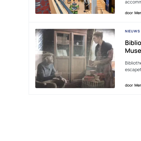
accomm
door
Men
NIEUWS
Bibli
Muse
Bibliot
escapet
door
Men