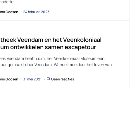
odatie…
no Goosen
24 februari 2023
otheek Veendam en het Veenkoloniaal
um ontwikkelen samen escapetour
heek Veendam heeft i.s.m. het Veenkoloniaal Museum een
our gemaakt door Veendam. Wandel mee door het leven van…
no Goosen
31 mei 2021
Geen reacties