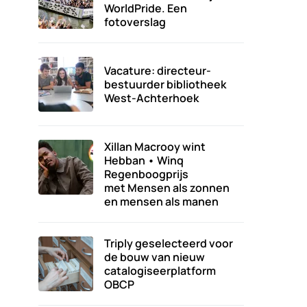
WorldPride. Een
fotoverslag
Vacature: directeur-
bestuurder bibliotheek
West-Achterhoek
Xillan Macrooy wint
Hebban • Winq
Regenboogprijs
met Mensen als zonnen
en mensen als manen
Triply geselecteerd voor
de bouw van nieuw
catalogiseerplatform
OBCP