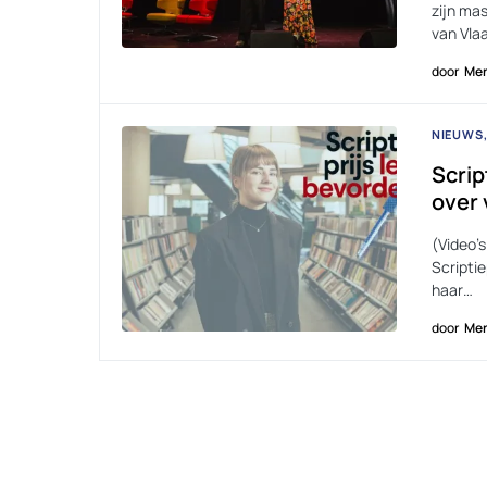
zijn mas
van Vl
door
Men
NIEUWS
Scrip
over 
(Video’
Scripti
haar…
door
Men