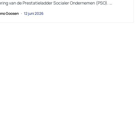
cering van de Prestatieladder Socialer Ondernemen (PSO). …
no Goosen
12 juni 2026