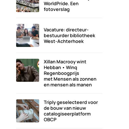
WorldPride. Een
fotoverslag
Vacature: directeur-
bestuurder bibliotheek
West-Achterhoek
Xillan Macrooy wint
Hebban • Winq
Regenboogprijs
met Mensen als zonnen
en mensen als manen
Triply geselecteerd voor
de bouw van nieuw
catalogiseerplatform
OBCP