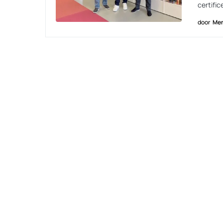
certifi
door
Men