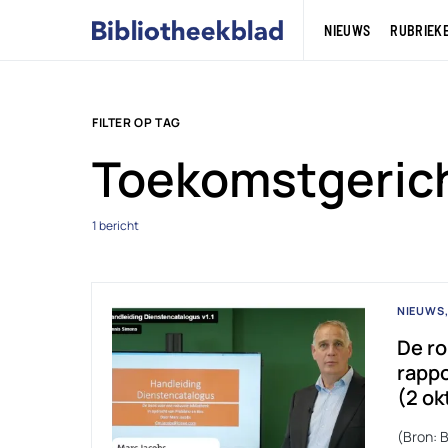
NIEUWS
RUBRIEK
FILTER OP TAG
Toekomstgerich
1 bericht
NIEUWS
De ro
rappo
(2 ok
(Bron: 