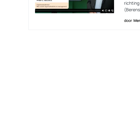
richtin
(Berens
door
Men